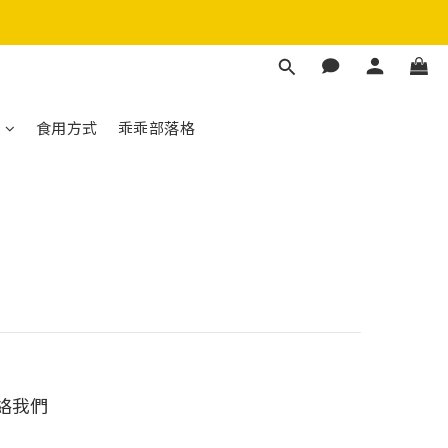
生菌
生菌
們
食用方式
乖乖部落格
絡我們