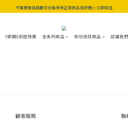
折起‼️晶亮葉黃素 / 好眠膠囊 / 純淨益生菌 / 舒敏益生菌 / 蔓越莓GABA益
🪧累積會員點數可兌換乖乖正貨商品及好禮👉立即前往
折起‼️晶亮葉黃素 / 好眠膠囊 / 純淨益生菌 / 舒敏益生菌 / 蔓越莓GABA益
‼️即期5折起特惠
全系列商品
依功效找商品
認識我
顧客服務
聯