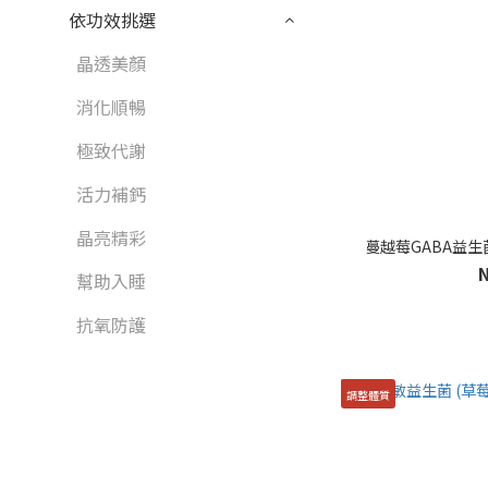
依功效挑選
晶透美顏
消化順暢
極致代謝
活力補鈣
晶亮精彩
蔓越莓GABA益生菌 
幫助入睡
抗氧防護
調整體質