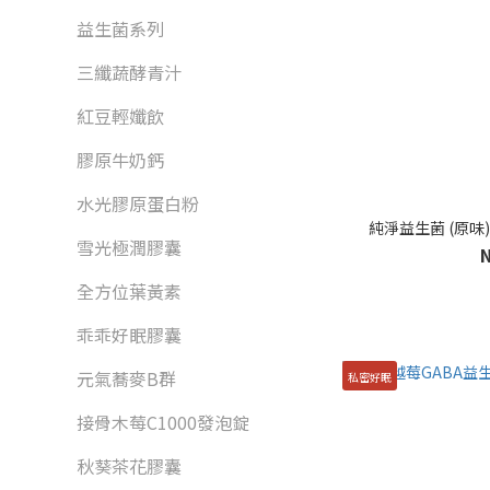
益生菌系列
三纖蔬酵青汁
紅豆輕孅飲
膠原牛奶鈣
水光膠原蛋白粉
純淨益生菌 (原味) 
雪光極潤膠囊
全方位葉黃素
乖乖好眠膠囊
元氣蕎麥B群
私密好眠
接骨木莓C1000發泡錠
秋葵茶花膠囊