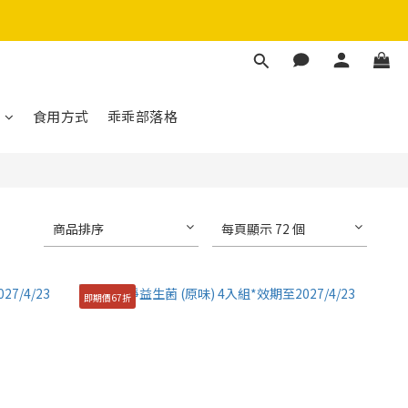
生菌
生菌
們
食用方式
乖乖部落格
商品排序
每頁顯示 72 個
即期價67折