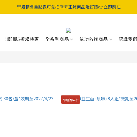
折起‼️晶亮葉黃素 / 好眠膠囊 / 純淨益生菌 / 舒敏益生菌 / 蔓越莓GABA益
🪧累積會員點數可兌換乖乖正貨商品及好禮👉立即前往
折起‼️晶亮葉黃素 / 好眠膠囊 / 純淨益生菌 / 舒敏益生菌 / 蔓越莓GABA益
‼️即期5折起特惠
全系列商品
依功效找商品
認識我
即期價62折