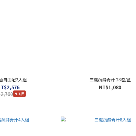
菌自由配2入組
三纖蔬酵青汁 28包/盒
NT$2,576
NT$1,080
2,760
9.3折