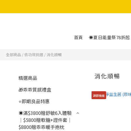
5
5
首頁
☀️夏日能量祭78折起
全部商品
/
依功效挑選
/
消化順暢
消化順暢
精選商品
🎁乖乖質感禮盒
調節機能
⭐即期良品特惠
☀滿$3800贈舒敏6入體驗
｜$5800贈軟糖+證件套｜
$8800贈乖乖暖手抱枕