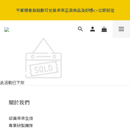
5折起‼️晶亮葉黃素 / 好眠膠囊 / 純淨益生菌 / 舒敏益生菌 / 蔓越莓
🪧累積會員點數可兌換乖乖正貨商品及好禮👉立即前往
GABA益生菌
5折起‼️晶亮葉黃素 / 好眠膠囊 / 純淨益生菌 / 舒敏益生菌 / 蔓越莓
GABA益生菌
此活動已下架
關於我們
認識乖乖生技
專業研製團隊