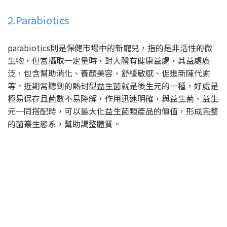
2.Parabiotics
parabiotics則是保健市場中的新寵兒，指的是非活性的微
生物，但當攝取一定量時，對人體有健康益處，其益處廣
泛，包含幫助消化、養顏美容、舒緩敏感、促進新陳代謝
等。近期常聽到的熱封型益生菌就是後生元的一種，好處是
極易保存且菌數不易降解，作用迅速明確，與益生菌、益生
元一同搭配時，可以最大化益生菌類產品的價值，形成完整
的菌叢生態系，幫助調整體質。