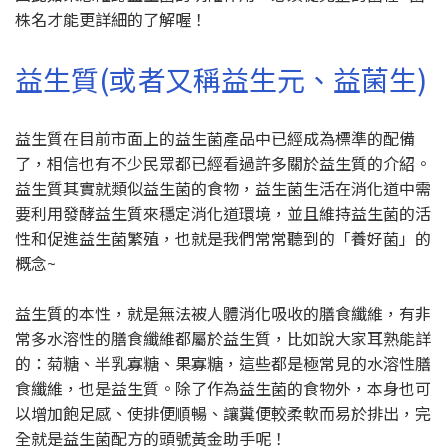
株名才能更詳細的了解喔！
益生質(或者又稱益生元、益菌生)
益生質在目前市面上的益生菌產品中已經成為標準的配備
了，相信也有不少民眾都已經看過許多關於益生質的介紹。
益生質其實就類似益生菌的食物，益生菌生活在消化道中需
要利用發酵益生質來穩定消化道環境，並且維持益生菌的活
性和促進益生菌繁殖，也就是我們常常聽到的「養好菌」的
概念~
益生質的本性，就是無法被人體消化吸收的膳食纖維，有非
常多水溶性的膳食纖維都屬於益生質，比如說大家耳熟能詳
的：菊糖、半乳寡糖、果寡糖，這些都是極常見的水溶性膳
食纖維，也是益生質。除了作為益生菌的食物外，本身也可
以增加飽足感、使排便順暢、讓糞便較柔軟而易於排出，完
全就是益生菌配方的頭號黃金助手呢！