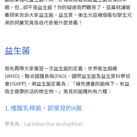
眼，但...卻不是益生菌？你的疑惑我們聽見了，這篇就讓營
養師來告訴大家益生菌、益生質、後生元這幾個看似孿生兄
弟的詞彙究竟各自代表著什麼意義！
益生菌
首先再帶大家複習一次益生菌的定義，世界衛生組織
(WHO)、聯合國糧食局(FAO)、國際益生菌及益生質科學協
會(ISAPP)，將益生菌定義為：「補充適量的菌株下，有益
宿主健康的活的微生物。」常見的菌種約有六種：
1. 嗜酸乳桿菌，即常見的A菌
學名為：Lactobacillus acidophilus