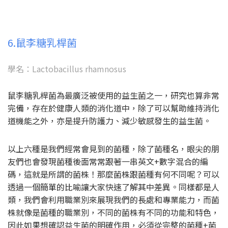
6.鼠李糖乳桿菌
學名：Lactobacillus rhamnosus
鼠李糖乳桿菌為最廣泛被使用的益生菌之一，研究也算非常
完備，存在於健康人類的消化道中，除了可以幫助維持消化
道機能之外，亦是提升防護力、減少敏感發生的益生菌。
以上六種是我們經常會見到的菌種，除了菌種名，眼尖的朋
友們也會發現菌種後面常常跟著一串英文+數字混合的編
碼，這就是所謂的菌株！那麼菌株跟菌種有何不同呢？可以
透過一個簡單的比喻讓大家快速了解其中差異。同樣都是人
類，我們會利用職業別來展現我們的長處和專業能力，而菌
株就像是菌種的職業別，不同的菌株有不同的功能和特色，
因此如果想確認益生菌的明確作用，必須從完整的菌種+菌