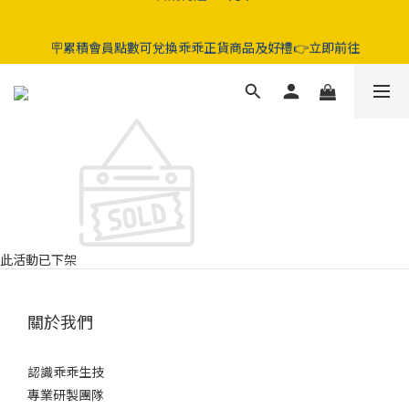
5折起‼️晶亮葉黃素 / 好眠膠囊 / 純淨益生菌 / 舒敏益生菌 / 蔓越莓
🪧累積會員點數可兌換乖乖正貨商品及好禮👉立即前往
GABA益生菌
5折起‼️晶亮葉黃素 / 好眠膠囊 / 純淨益生菌 / 舒敏益生菌 / 蔓越莓
GABA益生菌
此活動已下架
關於我們
認識乖乖生技
專業研製團隊