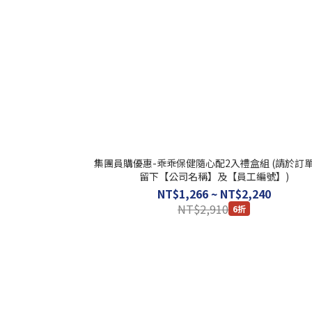
集團員購優惠-乖乖保健隨心配2入禮盒組 (請於訂
留下【公司名稱】及【員工編號】)
NT$1,266 ~ NT$2,240
NT$2,910
6折