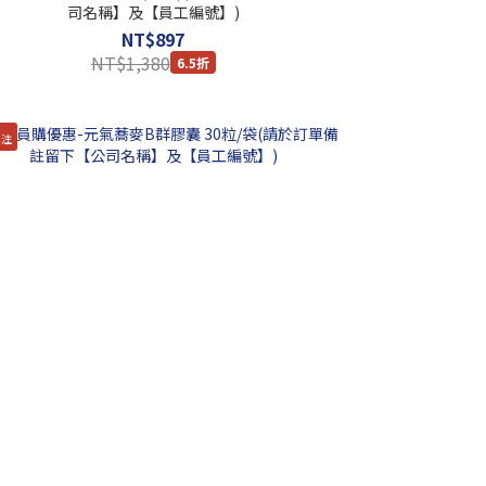
司名稱】及【員工編號】)
NT$897
NT$1,380
6.5折
專注