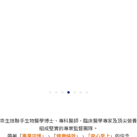
乖生技聯手生物醫學博士、專科醫師、臨床醫學專家及頂尖營養
組成堅實的專業監督團隊。
帶著「
專業守護
」、「
健康純效
」、
「安心至上
」的信念