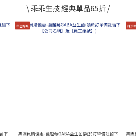
\ 乖乖生技 經典單品65折 /
私密好眠
純淨
留下
集團員購優惠-蔓越莓GABA益生菌(請於訂單備註留下
集團