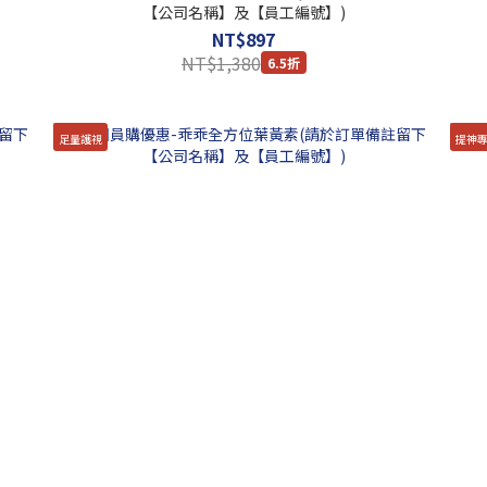
【公司名稱】及【員工編號】)
NT$897
NT$1,380
6.5折
足量護視
提神