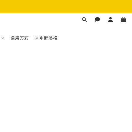
生菌
生菌
們
食用方式
乖乖部落格
】