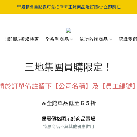
折起‼️晶亮葉黃素 / 好眠膠囊 / 純淨益生菌 / 舒敏益生菌 / 蔓越莓GABA益
🪧累積會員點數可兌換乖乖正貨商品及好禮👉立即前往
折起‼️晶亮葉黃素 / 好眠膠囊 / 純淨益生菌 / 舒敏益生菌 / 蔓越莓GABA益
‼️即期5折起特惠
全系列商品
依功效找商品
認識我
三地集團員購限定！
請於訂單備註留下【公司名稱】及【員工編號
🔥
全館單品低至
６５折
優惠價格顯示於商品賣場
特惠商品不與其他優惠併用