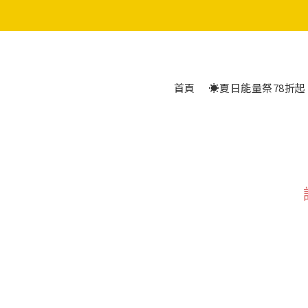
5
5
首頁
☀️夏日能量祭78折起