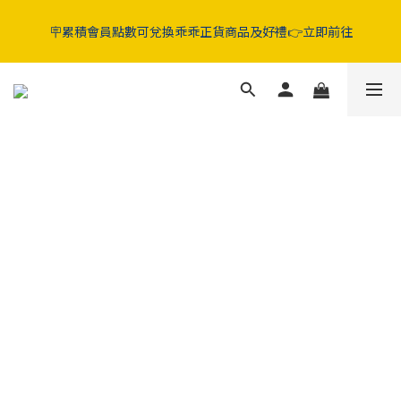
5折起‼️晶亮葉黃素 / 好眠膠囊 / 純淨益生菌 / 舒敏益生菌 / 蔓越莓
🪧累積會員點數可兌換乖乖正貨商品及好禮👉立即前往
GABA益生菌
5折起‼️晶亮葉黃素 / 好眠膠囊 / 純淨益生菌 / 舒敏益生菌 / 蔓越莓
GABA益生菌