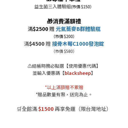
益生菌三入體驗組
(市價 $150）
🎁消費滿額禮
滿
$2500
贈
元氣蕎麥B群體驗瓶
（市價 $200）
滿
$4500
贈
接骨木莓C1000發泡錠
（市價 $580）
⚠️結帳時務必點選【使用優惠代碼】
並輸入優惠碼【
blacksheep
】
*以上滿額贈不累贈
*贈品數量有限，送完為止。
🛒全館滿
$1500
再享免運（限台灣地址）