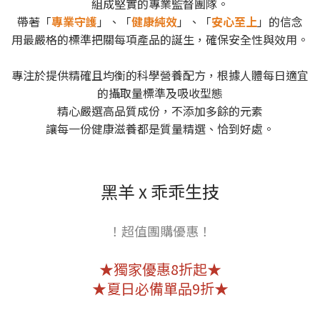
組成堅實的專業監督團隊。
帶著「
專業守護
」、「
健康純效
」、「
安心至上
」的信念
用最嚴格的標準把關每項產品的誕生，確保安全性與效用。
專注於提供精確且均衡的科學營養配方，根據人體每日適宜
的攝取量標準及吸收型態
精心嚴選高品質成份，不添加多餘的元素
讓每一份健康滋養都是質量精選、恰到好處。
黑羊 x 乖乖生技
！超值團購優惠！
★獨家優惠8折起★
★夏日必備單品9折★