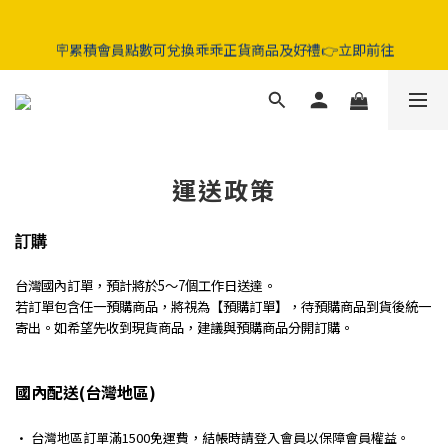
5折起‼️晶亮葉黃素 / 好眠膠囊 / 純淨益生菌 / 舒敏益生菌 / 蔓越莓
🪧累積會員點數可兌換乖乖正貨商品及好禮👉立即前往
GABA益生菌
5折起‼️晶亮葉黃素 / 好眠膠囊 / 純淨益生菌 / 舒敏益生菌 / 蔓越莓
GABA益生菌
運送政策
訂購
台灣國內訂單，預計將於5～7個工作日送達。
若訂單包含任一預購商品，將視為【預購訂單】，待預購商品到貨後統一
寄出。如希望先收到現貨商品，建議與預購商品分開訂購。
國內配送(台灣地區)
• 台灣地區訂單滿1500免運費，結帳時請登入會員以保障會員權益。