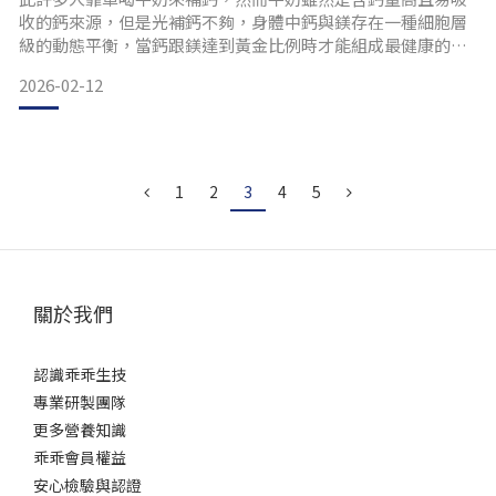
收的鈣來源，但是光補鈣不夠，身體中鈣與鎂存在一種細胞層
級的動態平衡，當鈣跟鎂達到黃金比例時才能組成最健康的骨
骼。鈣與鎂的「愛恨情仇」：生理上的完美搭檔為什麼補鈣一
2026-02-12
定要配鎂？這要從它們在細胞層級的互動說起。在人體內，鈣
與鎂呈現一種「拮抗且共生」的微妙關係：轉換與吸收的開關
鈣質進入人體後，並不是直接就能轉化為骨質。它需要維生素
D 的轉化
1
2
3
4
5
關於我們
認識乖乖生技
專業研製團隊
更多營養知識
乖乖會員權益
安心檢驗與認證