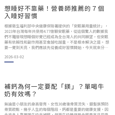
所有國人在人生的每個階段都非常容易缺
想睡好不靠藥！營養師推薦的７個
入睡好習慣
根據衛生福利部中央健康保險署提供的「安眠藥用量統計」，
2023年台灣每年共使用4.77億顆安眠藥，從這個驚人的數據我
們不難發現想睡個好覺已經成為全台灣人的共同願望，但安眠
藥有依賴性和副作用甚至會越吃越重，不是根本解決之道。 想
要一覺到天亮，我們應該先從養成好習慣開始，今天就來分享
想睡小秘訣吧！ 1.固定睡覺與起床時間：比睡多久更重要研究
2026-03-02
指出，睡眠規律性（固定時間）比睡眠時數更影響身體修復品
質。當你每天不同時間睡覺，生理時鐘就像被調亂的鬧鐘，難
以準時釋放「睡意荷爾蒙」褪黑激素。 建議盡量每天於固定
補鈣為何一定要配「鎂」？單喝牛
奶有效嗎？
無論是小朋友的身高發育、女性30歲後骨質流失、銀髮族預防
骨質疏鬆，幾乎人生的每個階段，鈣都是重要的健康支援，因
此許多人靠單喝牛奶來補鈣，然而牛奶雖然是含鈣量高且易吸