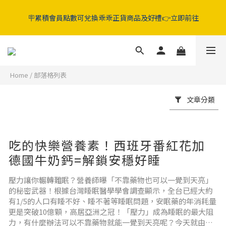
5折起‼️晶亮葉黃素 / 好眠膠囊 / 純淨益生菌 / 舒敏益生菌 / 蔓越莓
🪧累積會員點數可兌換乖乖正貨商品及好禮👉立即前往
GABA益生菌
5折起‼️晶亮葉黃素 / 好眠膠囊 / 純淨益生菌 / 舒敏益生菌 / 蔓越莓
GABA益生菌
Home
/
部落格列表
文章分類
吃的快樂營養素！西班牙番紅花加
德國牛奶鈣=解鎖安穩好睡
壓力讓你輾轉難眠？營養師曝「不靠藥物也可以一覺到天亮」
的秘密武器！根據台灣睡眠醫學學會調查顯示，全台已經大約
有1/5的人口有睡不好、睡不著等睡眠問題，安眠藥的年消耗量
更是突破10億顆，高居亞洲之冠！「壓力」成為睡眠的最大阻
力，有什麼辦法可以不靠藥物就能一覺到天亮呢？今天就由乖