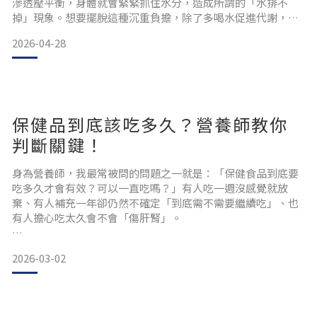
滲透壓平衡，身體就會緊緊抓住水分，造成所謂的「水排不
掉」現象。想要擺脫這種沉重負擔，除了多喝水促進代謝，聰
明利用富含鉀離子的食材來達成「留鉀排鈉」更是關鍵。今天
2026-04-28
就要跟大家聊聊「乖乖紅豆輕孅飲」。它運用了傳統漢方智慧
與現代技術，讓你在享受重口味美食之餘，也能維持孅盈狀
態。延伸閱讀 重拾纖盈循環！三纖青汁加紅豆輕孅飲＝啟動雙
效代謝 「乖乖
保健品到底該吃多久？營養師教你
判斷關鍵！
身為營養師，我最常被問的問題之一就是：「保健食品到底要
吃多久才會有效？可以一直吃嗎？」有人吃一週沒感覺就放
棄、有人補充一年卻仍然不確定「到底需不需要繼續吃」、也
有人擔心吃太久會不會「傷肝腎」。
其實，補充保健品應該是針對身體不足的營養素做針對性的補
2026-03-02
充，每個人問題不同，要吃的項目也不同，補充的時間長短也
會不同。今天就來簡單跟大家分享保健品的補充技巧吧！
國人一生必缺的兩大營養素，建議天天補充！
根據國民營養健康狀況變遷調查結果顯示「維生素D&鈣」幾乎