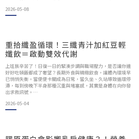
乖生技研發營養師來親授「好眠」營養素吧！最強「安穩好
2026-05-08
睡」雙助眠組合為什麼乖乖生技的雙助眠組合可以幫助我們擺
脫輾轉難眠、數羊數到天亮？這一切都要從affron® 番紅花說
起，一篇 2018 年發表於《Journal of Af
重拾纖盈循環！三纖青汁加紅豆輕
孅飲＝啟動雙效代謝
上班族辛苦了！日復一日的緊湊步調與職場壓力，是否讓你連
好好吃頓飯都成了奢望？長期外食與精緻飲食，讓體內環境早
已悄悄失衡。當便便卡關成為日常，當久坐、久站導致循環停
滯，每到傍晚下半身那種沉重與堵塞感，其實是身體在向你發
出求救訊號。
乖乖生技：「順暢循環」雙代謝組合研發團隊深知代謝卡關的
2026-05-04
難處，特別研發兩款代謝黃金配方，一次 KO 消化卡卡和水分
堆積！點擊下方影片，讓我們用聲音陪你讀完這篇文章 🥦三纖
蔬酵青汁：高纖助消化的順暢救星針對嗯嗯卡關設計，不僅補
足膳食纖維，更吃進96種蔬果精華！罕見三種「專
膠原蛋白會影響乳房健康？！營養