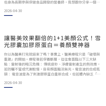
但身為長期參與保健食品開發的營養師，我想跟你分享一個更
重要、也更科學的真相：B群真正的價值，不只是讓你「感覺
2026-04-30
比較有精神」，而是從根本參與了「食物轉換成能量」的整個
代謝流程。也就是說，沒有B群，再營養的飲食也很難被有效
利用成身體所需的能量。今天，我們就一起來了解，B群到底
是如何在體內幫助
讓醫美效果翻倍的1+1美顏公式！雪
光膠囊加膠原蛋白＝養顏雙神器
你以為醫美打完就結束了嗎？事實上，醫美療程只是「破壞與
重建」的開始。療程後若保養斷層，往往會面臨以下三大缺
點：雷射後的暗沉危機： 傳統皮秒、淨膚雷射產生的熱效應，
若防曬不當或代謝較慢，容易顏面黯淡無光。電音波的合成瓶
頸： 電音波是為了刺激膠原蛋白重新合成，但若體內缺乏「合
成原料」，效果會大打折扣，甚至產生粗糙感。酸類使用後屏
2026-04-30
障受損： 屏障被破壞後水分流失極快，單靠外擦保養品是不夠
的，必須由內鎖水才能快速恢復。最強「內在保養」美顏組合
我們深知術後修復的關鍵，特別研發兩款黃金配方，精準對策
術後的不