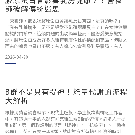
師破解傳統迷思
「營養師，聽說吃膠原蛋白會讓乳房長東西，是真的嗎？」
「我有乳腺增生，是不是絕對不能碰膠原蛋白？」在女性健康
諮詢的門診中，這類問題的出現頻率極高。隨著愛美意識抬
頭，膠原蛋白成為許多人維持肌膚彈性的標配補充品，但隨之
而來的擔憂也層出不窮：有人擔心它會引發乳房囊腫，有人則
幻想吃它能達到「二次發育」。究竟膠原蛋白是否會影響乳房
2026-04-30
健康？今天我們就來一次說清楚吧～破解迷思！膠原蛋白本身
並不具備「荷爾蒙」屬性首先，我們要釐清一個最根本的科學
事實：純淨的膠原蛋白本質上是「蛋白質」的一種，它並不含
有雌激素。乳房組
B群不是只有提神！能量代謝的流程
大解析
根據消費者調查顯示，現代上班族、學生族群與輪班工作者
中，有超過一半的人都有補充維生素B群的習慣。許多人一提
到B群，第一個聯想到的就是「提神」、「抗疲勞」、「熬夜
必備」，彷彿只要一顆B群，就能對抗所有精神不濟的時刻。