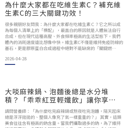
為什麼大家都在吃維生素C？補充維
生素C的三大關鍵功效！
很多親朋好友問我：為什麼大家都在吃維生素Ｃ？它之所以成
為每個人清單上的「標配」，最直白的原因就是人體無法自行
合成，但在現代這種高壓、外食頻率極高的生活型態下，我們
體內的消耗速度遠比想像中快。維生素C不僅是維持免疫防線的
基石，更是膠原蛋白合成過程中絕對不能缺席的「關鍵燃
料」，少了它，再高品質的原料進到體內都難以發揮修護作
2026-04-28
用。與其說它是一份額外的補充，不如說它是幫身體日常「除
鏽」並啟動代謝機能的必需品，更是我們在對抗疲累感與追求
精緻保養時，最不該省掉的基本功。 維生素C有什麼好處？三
大關鍵功效！日常
大啖麻辣鍋、泡麵後總是水分堆
積？「乖乖紅豆輕孅飲」讓你享受
美食無負擔！
請問營養師：「為什麼吃完麻辣鍋或熬夜吃完泡麵，隔天起床
總是浮浮拋拋的、整個人像充了氣一樣重重的？」 其實，這類
美食往往含有極高的鈉含量。當我們攝取過多的鈉，為了維持